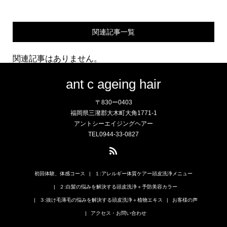
関連記事一覧
関連記事はありません。
ant c ageing hair
〒830ー0403
福岡県三潴郡大木町大角1771-1
アントシーエイジングヘアー
TEL0944-33-0827
初回体験、体感コース
１:アレルギー体質ケアー頭皮洗浄メニュー
２:白髪の悩みを解決する頭皮洗浄＋予防美容カラー
３:抜け毛薄毛の悩みを解決する頭皮洗浄＋植物エキス
お客様の声
アクセス・お問い合わせ