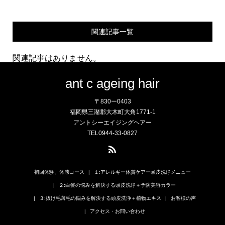
関連記事一覧
関連記事はありません。
ant c ageing hair
〒830ー0403
福岡県三潴郡大木町大角1771-1
アントシーエイジングヘアー
TEL0944-33-0827
初回体験、体感コース
１:アレルギー体質ケアー頭皮洗浄メニュー
２:白髪の悩みを解決する頭皮洗浄＋予防美容カラー
３:抜け毛薄毛の悩みを解決する頭皮洗浄＋植物エキス
お客様の声
アクセス・お問い合わせ