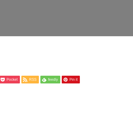
Pocket
RSS
feedly
Pin it