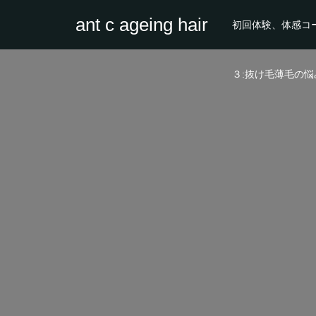
ant c ageing hair
初回体験、体感コ
３:抜け毛薄毛の