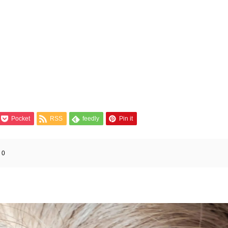
Pocket
RSS
feedly
Pin it
:
0