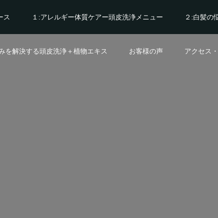
ース
１:アレルギー体質ケアー頭皮洗浄メニュー
２:白髪の
悩みを解決する頭皮洗浄＋植物エキス
お客様の声
アクセス