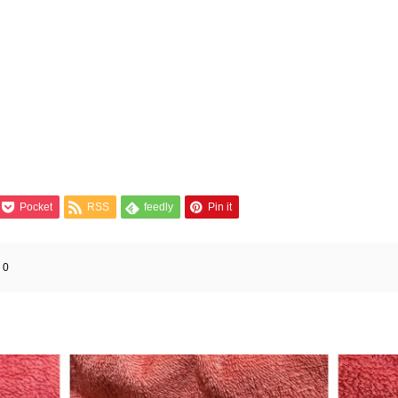
Pocket
RSS
feedly
Pin it
:
0