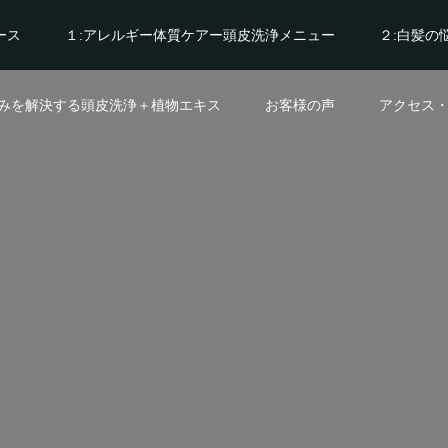
ース
１:アレルギー体質ケアー頭皮洗浄メニュー
２:白髪の
悩みを解決する頭皮洗浄＋植物エキス
お客様の声
アクセス