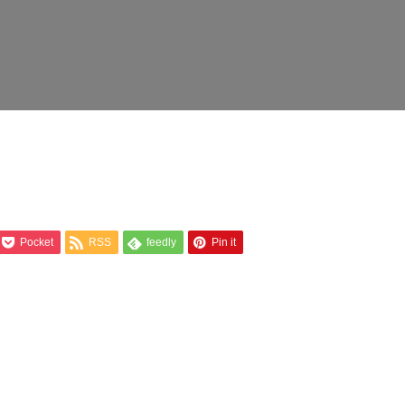
Pocket
RSS
feedly
Pin it