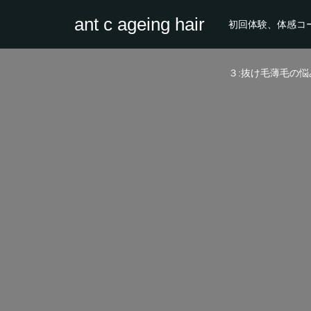
ant c ageing hair
初回体験、体感コ
３:抜け毛薄毛の