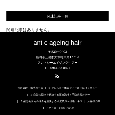
関連記事一覧
関連記事はありません。
ant c ageing hair
〒830ー0403
福岡県三潴郡大木町大角1771-1
アントシーエイジングヘアー
TEL0944-33-0827
初回体験、体感コース
１:アレルギー体質ケアー頭皮洗浄メニュー
２:白髪の悩みを解決する頭皮洗浄＋予防美容カラー
３:抜け毛薄毛の悩みを解決する頭皮洗浄＋植物エキス
お客様の声
アクセス・お問い合わせ