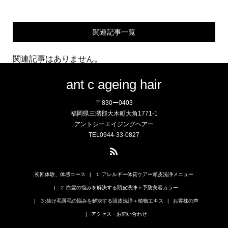
関連記事一覧
関連記事はありません。
ant c ageing hair
〒830ー0403
福岡県三潴郡大木町大角1771-1
アントシーエイジングヘアー
TEL0944-33-0827
初回体験、体感コース
１:アレルギー体質ケアー頭皮洗浄メニュー
２:白髪の悩みを解決する頭皮洗浄＋予防美容カラー
３:抜け毛薄毛の悩みを解決する頭皮洗浄＋植物エキス
お客様の声
アクセス・お問い合わせ