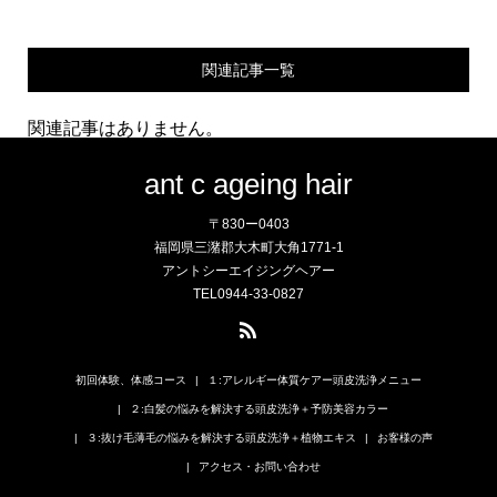
関連記事一覧
関連記事はありません。
ant c ageing hair
〒830ー0403
福岡県三潴郡大木町大角1771-1
アントシーエイジングヘアー
TEL0944-33-0827
初回体験、体感コース
１:アレルギー体質ケアー頭皮洗浄メニュー
２:白髪の悩みを解決する頭皮洗浄＋予防美容カラー
３:抜け毛薄毛の悩みを解決する頭皮洗浄＋植物エキス
お客様の声
アクセス・お問い合わせ