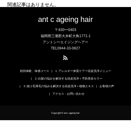
関連記事はありません。
ant c ageing hair
〒830ー0403
福岡県三潴郡大木町大角1771-1
アントシーエイジングヘアー
TEL0944-33-0827
初回体験、体感コース
１:アレルギー体質ケアー頭皮洗浄メニュー
２:白髪の悩みを解決する頭皮洗浄＋予防美容カラー
３:抜け毛薄毛の悩みを解決する頭皮洗浄＋植物エキス
お客様の声
アクセス・お問い合わせ
Copyright © ant c ageing hair