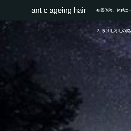
ant c ageing hair
初回体験、体感コ
３:抜け毛薄毛の